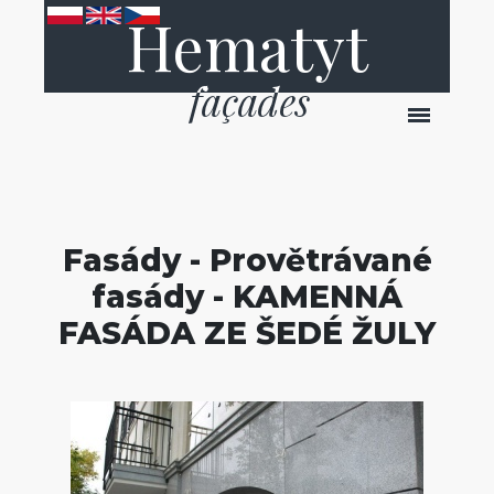
Hematyt
Fasády - Provětrávané
fasády - KAMENNÁ
FASÁDA ZE ŠEDÉ ŽULY