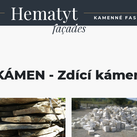
Hematyt
KAMENNÉ FA
KÁMEN - Zdící káme