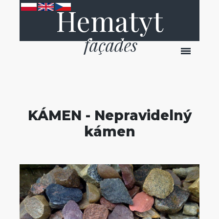
Hematyt
KÁMEN - Nepravidelný
kámen