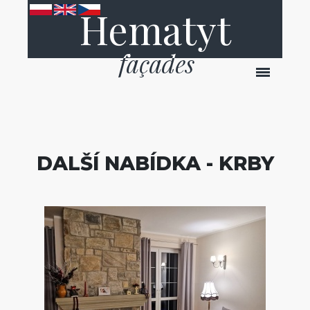
Hematyt
DALŠÍ NABÍDKA - KRBY